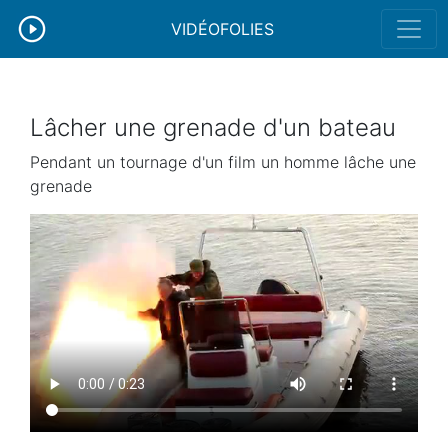
VIDÉOFOLIES
Lâcher une grenade d'un bateau
Pendant un tournage d'un film un homme lâche une
grenade