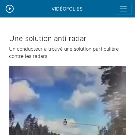
VIDÉOFOLIES
Une solution anti radar
Un conducteur a trouvé une solution particulière
contre les radars