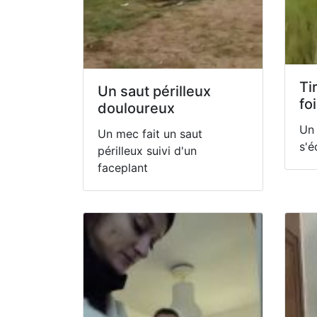
Ti
Un saut périlleux
fo
douloureux
Un
Un mec fait un saut
s'é
périlleux suivi d'un
faceplant