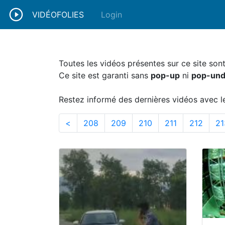
VIDÉOFOLIES
Login
Toutes les vidéos présentes sur ce site so
Ce site est garanti sans
pop-up
ni
pop-und
Restez informé des dernières vidéos avec l
208
209
210
211
212
<
208
209
210
211
212
21