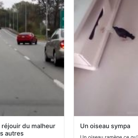
 réjouir du malheur
Un oiseau sympa
s autres
Un oiseau ramène ce qu’i