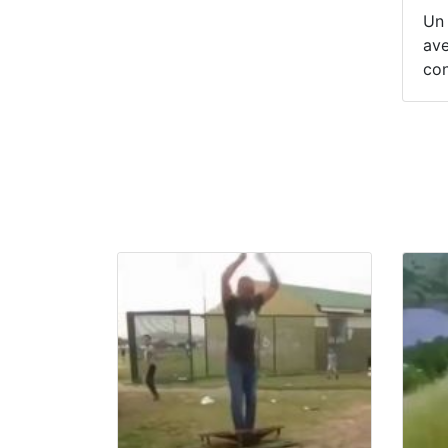
Un 
av
con