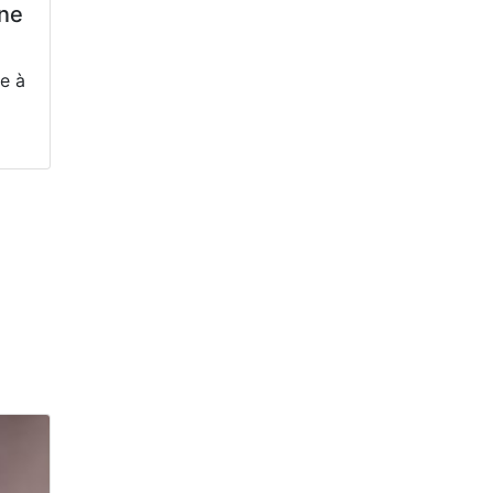
ne
e à