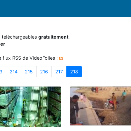
nt téléchargeables
gratuitement
.
er
e flux RSS de VideoFolies :
213
214
215
216
217
Page courrante
3
214
215
216
217
218