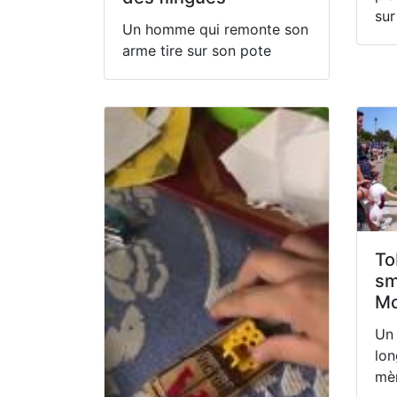
sur
Un homme qui remonte son
arme tire sur son pote
To
sm
Mo
Un 
lon
mè