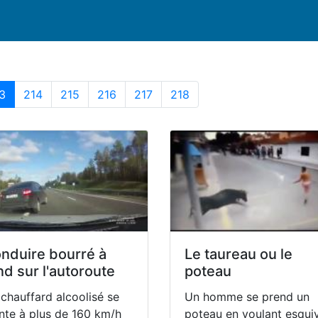
Page courrante
214
215
216
217
218
3
214
215
216
217
218
nduire bourré à
Le taureau ou le
nd sur l'autoroute
poteau
chauffard alcoolisé se
Un homme se prend un
nte à plus de 160 km/h
poteau en voulant esqui