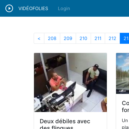
VIDÉOFOLIES
Login
208
209
210
211
212
<
208
209
210
211
212
21
Co
fo
Un 
Deux débiles avec
pla
des flingues