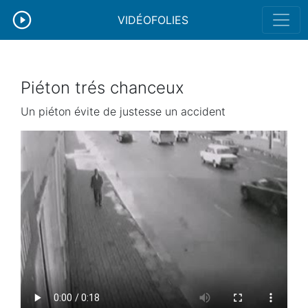
VIDÉOFOLIES
Piéton trés chanceux
Un piéton évite de justesse un accident