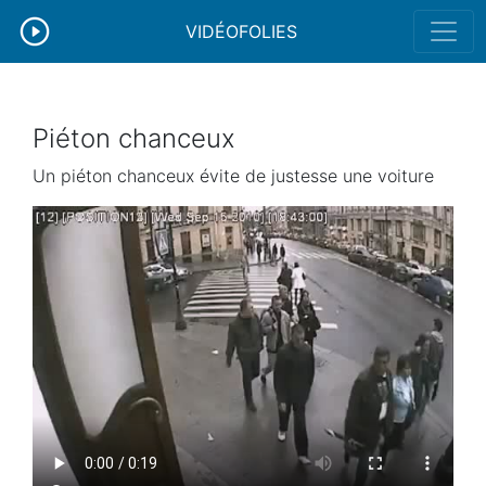
VIDÉOFOLIES
Piéton chanceux
Un piéton chanceux évite de justesse une voiture