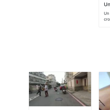
Un
Un 
cro