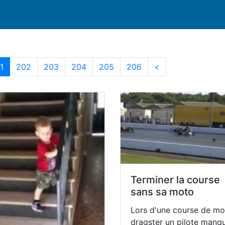
Page courrante
202
203
204
205
206
1
202
203
204
205
206
<
Terminer la course
sans sa moto
Lors d'une course de mo
dragster un pilote manq