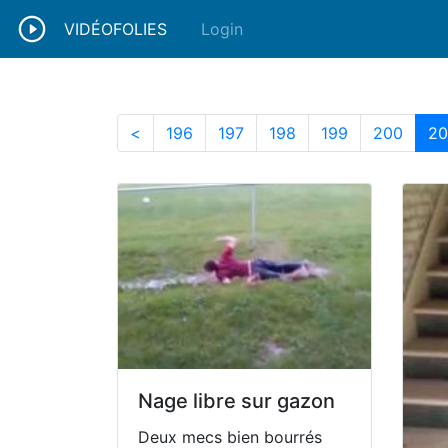
VIDÉOFOLIES
Login
196
197
198
199
200
<
196
197
198
199
200
20
Nage libre sur gazon
Deux mecs bien bourrés