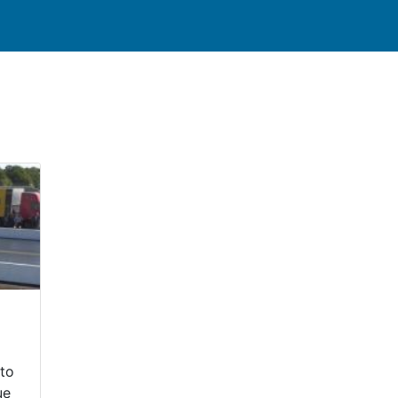
to
ue